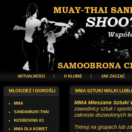
AKTUALNOŚCI
O KLUBIE
JAK ZACZĄĆ
MŁODZIEŻ I DOROŚLI
MMA SZTUKI WALKI LUBL
MMA Mieszane Sztuki 
MMA
zawodnicy sztuk i sport
SANDA/MUAY-THAI
zakresie dozwolonych te
KICKBOXING K1
Trenuj na grupach lub za
MMA DLA KOBIET