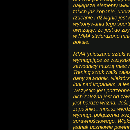
najlepsze elementy wie
takich jak kopanie, uder
rzucanie i dźwignie jest
wykonywaniu tego sportu
uważając, że jest do zby
w MMA stwierdzono mnie
boksie.
MMA (mieszane sztuki wal
wymagające ze wszystki
zawodnicy muszą mieć ni
Trening sztuk walki zależ
dany zawodnik. Niektór
inni nad kopaniem, a je
Wszystko jest potrzebne
nich zależna jest od za
jest bardzo ważna. Jeśli
zapaśnika, musisz wied
wymaga połączenia wszy
sprawnościowego. Większ
jednak uczniowie powinni