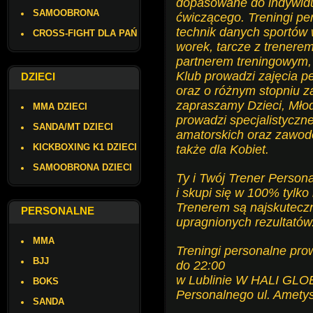
dopasowane do indywidu
SAMOOBRONA
ćwiczącego. Treningi pe
technik danych sportów 
CROSS-FIGHT DLA PAŃ
worek, tarcze z trenere
partnerem treningowym, 
Klub prowadzi zajęcia p
DZIECI
oraz o różnym stopniu 
zapraszamy Dzieci, Młod
MMA DZIECI
prowadzi specjalistycz
SANDA/MT DZIECI
amatorskich oraz zawod
KICKBOXING K1 DZIECI
także dla Kobiet.
SAMOOBRONA DZIECI
Ty i Twój Trener Person
i skupi się w 100% tylko
Trenerem są najskutecz
PERSONALNE
upragnionych rezultatów
MMA
Treningi personalne pro
BJJ
do 22:00
w Lublinie W HALI GLOB
BOKS
Personalnego ul. Amety
SANDA