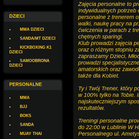
Zajęcia personalne to p
indywidualnych potrzeb 
DZIECI
personalne z trenerem 
walki, naukę pracy na pr
MMA DZIECI
ćwiczenia w parach z tr
chętnych sparingi.
SANDA/MT DZIECI
Klub prowadzi zajęcia p
KICKBOXING K1
oraz o różnym stopniu 
DZIECI
zapraszamy Dzieci, Młod
SAMOOBRONA
prowadzi specjalistycz
DZIECI
amatorskich oraz zawod
także dla Kobiet.
PERSONALNE
Ty i Twój Trener, który 
w 100% tylko na Tobie. 
MMA
najskuteczniejszym spo
BJJ
rezultatów.
BOKS
Treningi personalne pro
SANDA
do 22:00 w Lublinie W 
Personalnego ul. Amety
MUAY THAI