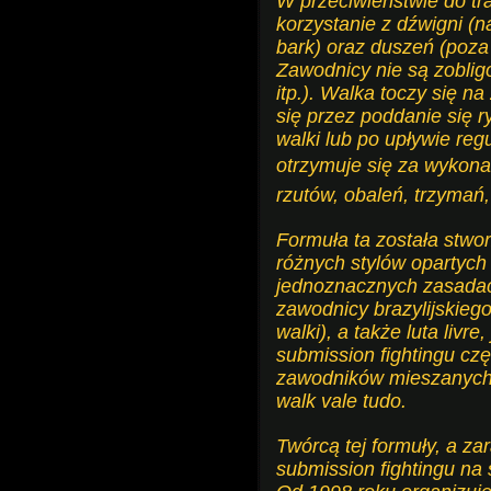
W przeciwieństwie do t
korzystanie z dźwigni (na
bark) oraz duszeń (poza 
Zawodnicy nie są zobligo
itp.). Walka toczy się n
się przez poddanie się 
walki lub po upływie re
otrzymuje się za wykonan
rzutów, obaleń, trzymań,
Formuła ta została stw
różnych stylów opartych 
jednoznacznych zasadach
zawodnicy brazylijskiego
walki), a także luta livr
submission fightingu cz
zawodników mieszanych 
walk vale tudo.
Twórcą tej formuły, a z
submission fightingu na