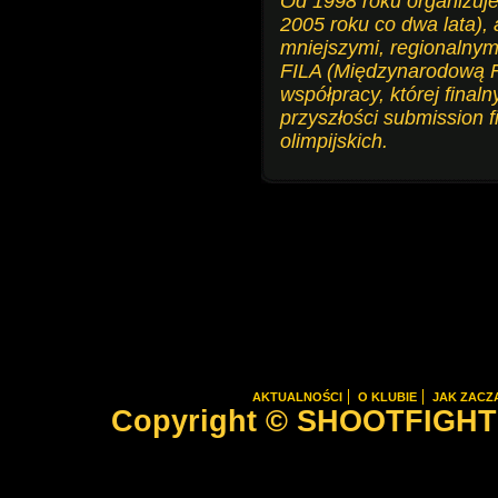
Od 1998 roku organizuje
2005 roku co dwa lata),
mniejszymi, regionalny
FILA (Międzynarodową F
współpracy, której final
przyszłości submission f
olimpijskich.
AKTUALNOŚCI
O KLUBIE
JAK ZACZ
Copyright © SHOOTFIGHTER