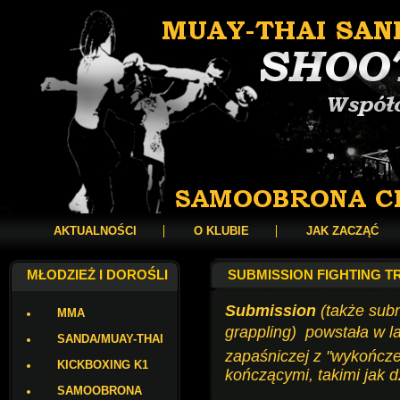
AKTUALNOŚCI
O KLUBIE
JAK ZACZĄĆ
MŁODZIEŻ I DOROŚLI
SUBMISSION FIGHTING TR
Submission
(także sub
MMA
grappling)  powstała w 
SANDA/MUAY-THAI
zapaśniczej z "wykończen
KICKBOXING K1
kończącymi, takimi jak d
SAMOOBRONA