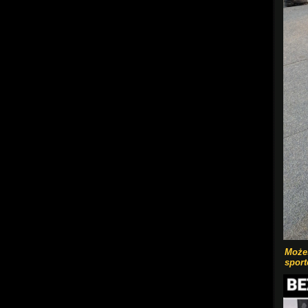
Możes
sport