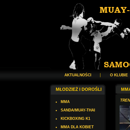
AKTUALNOŚCI
O KLUBIE
MŁODZIEŻ I DOROŚLI
MMA
TREN
MMA
SANDA/MUAY-THAI
KICKBOXING K1
MMA DLA KOBIET